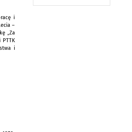
racę i
ecia –
kę „Za
i PTTK
stwa i