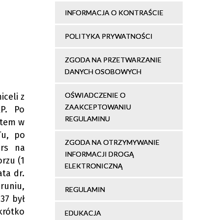
INFORMACJA O KONTRAŚCIE
POLITYKA PRYWATNOŚCI
ZGODA NA PRZETWARZANIE
DANYCH OSOBOWYCH
OŚWIADCZENIE O
iceli z
ZAAKCEPTOWANIU
P. Po
REGULAMINU
otem w
Tu, po
ZGODA NA OTRZYMYWANIE
urs na
INFORMACJI DROGĄ
rzu (1
ELEKTRONICZNĄ
ta dr.
runiu,
REGULAMIN
37 był
krótko
EDUKACJA