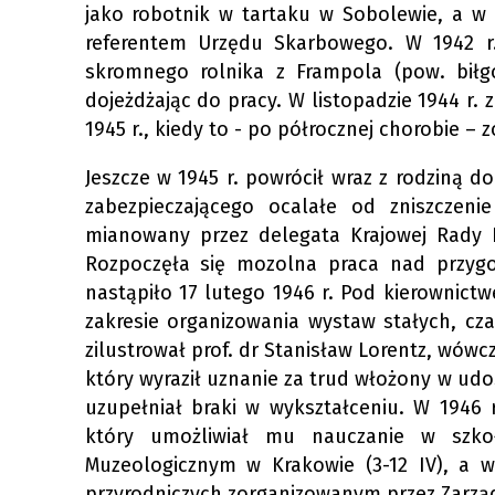
jako robotnik w tartaku w Sobolewie, a w 19
referentem Urzędu Skarbowego. W 1942 r
skromnego rolnika z Frampola (pow. biłgo
dojeżdżając do pracy. W listopadzie 1944 r. 
1945 r., kiedy to - po półrocznej chorobie – 
Jeszcze w 1945 r. powrócił wraz z rodziną d
zabezpieczającego ocalałe od zniszczeni
mianowany przez delegata Krajowej Rady 
Rozpoczęła się mozolna praca nad przygo
nastąpiło 17 lutego 1946 r. Pod kierownict
zakresie organizowania wystaw stałych, c
zilustrował prof. dr Stanisław Lorentz, wów
który wyraził uznanie za trud włożony w ud
uzupełniał braki w wykształceniu. W 1946 
który umożliwiał mu nauczanie w szko
Muzeologicznym w Krakowie (3-12 IV), a w
przyrodniczych zorganizowanym przez Zarząd