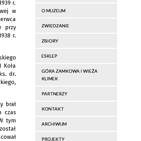
939 r.
owej w
O MUZEUM
zerwca
ZWIEDZANIE
y przy
938 r.
ZBIORY
ESKLEP
skiego
I Koła
GÓRA ZAMKOWA I WIEŻA
s. dr.
KLIMEK
kiego,
PARTNERZY
y brał
KONTAKT
n czas
 W tym
ARCHIWUM
został
acował
PROJEKTY