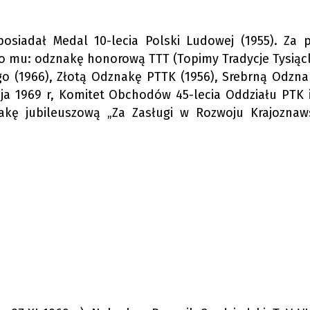
osiadał Medal 10-lecia Polski Ludowej (1955). Za p
o mu: odznakę honorową TTT (Topimy Tradycje Tysiącl
go (1966), Złotą Odznakę PTTK (1956), Srebrną Odzna
ja 1969 r, Komitet Obchodów 45-lecia Oddziału PTK 
akę jubileuszową „Za Zasługi w Rozwoju Krajoznaw