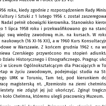
956 roku, kiedy zgodnie z rozporządzeniem Rady Minis
 Kultury i Sztuki z 1 lutego 1956 r. został zaszeregow
Nadal pełnił obowiązki kierownika. Stanowisko kiero
go 1 lipca 1958 roku i przekwalifikowano go na stan
zając swą wiedzę zawodową m.in. na kursach. W rok
aukowych (16 XI-16 XII), a w 1960 Kurs Konsultacyjn
dowe w Warszawie. Z końcem grudnia 1962 r. na w
iewa Czerskiego przywrócono mu stopień adiunkt
o Działu Historycznego i Etnograficznego. Pragnąc uk
ści w Liceum Ogólnokształcącym dla Pracujących w To
y etap w życiu zawodowym, podejmując studia na S
nego UMK w Toruniu, Tam też, pod kierunkiem do
acę magisterską nt. „Rzemiosło na ziemi chełmińs
iestety nie zdążył jej już ukończyć. Zginął tragicz
 koło Chełmna, któremu ulegli pracownicy Muzeum.