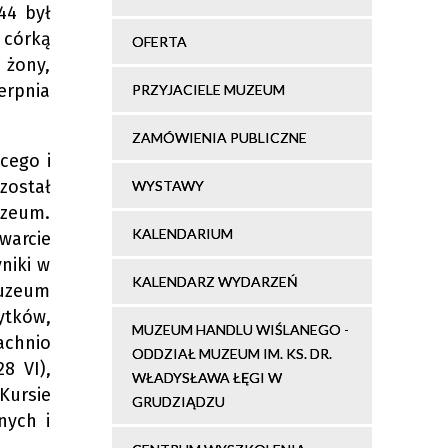
44 był
 córką
OFERTA
 żony,
ierpnia
PRZYJACIELE MUZEUM
ZAMÓWIENIA PUBLICZNE
cego i
został
WYSTAWY
uzeum.
KALENDARIUM
warcie
niki w
KALENDARZ WYDARZEŃ
Muzeum
ytków,
MUZEUM HANDLU WIŚLANEGO -
achnio
ODDZIAŁ MUZEUM IM. KS. DR.
8 VI),
WŁADYSŁAWA ŁĘGI W
ursie
GRUDZIĄDZU
nych i