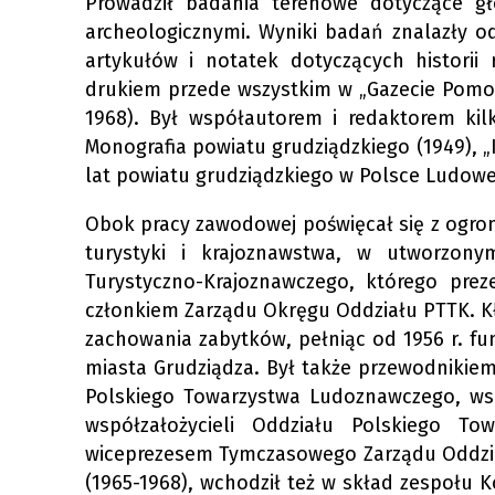
Prowadził badania terenowe dotyczące gł
archeologicznymi. Wyniki badań znalazły 
artykułów i notatek dotyczących historii
drukiem przede wszystkim w „Gazecie Pomors
1968). Był współautorem i redaktorem kil
Monografia powiatu grudziądzkiego (1949), „
lat powiatu grudziądzkiego w Polsce Ludowe
Obok pracy zawodowej poświęcał się z ogro
turystyki i krajoznawstwa, w utworzony
Turystyczno-Krajoznawczego, którego prez
członkiem Zarządu Okręgu Oddziału PTTK. Kł
zachowania zabytków, pełniąc od 1956 r. f
miasta Grudziądza. Był także przewodnikiem
Polskiego Towarzystwa Ludoznawczego, ws
współzałożycieli Oddziału Polskiego T
wiceprezesem Tymczasowego Zarządu Oddział
(1965-1968), wchodził też w skład zespołu 