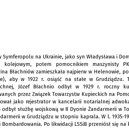
. w Symferopolu na Ukrainie, jako syn Władysława i Dom
em kolejowym, potem pomocnikiem maszynisty PK
dzina Błachniów zamieszkała najpierw w Helenowie, p
e), aby w 1922 r. osiąść na stałe w Grudziądzu. 
echnej, Józef Błachnio odbył w 1929 r. roczny k
anych przez Związek Towarzystw Kupieckich na Pomo
cował jako rejestrator w kancelarii notarialnej adwoka
5 odbył służbę wojskową w 8 Dyonie Żandarmerii w To
armerii w Grudziądzu w stopniu kaprala. W l. 1935-19
i Bombardowania. Po likwidacji LSSiB przeniósł się na 