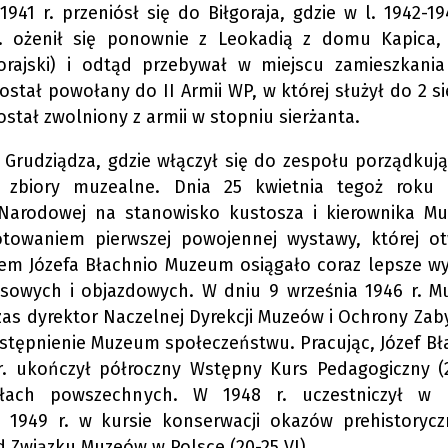
41 r. przeniósł się do Biłgoraja, gdzie w l. 1942-19
. ożenił się ponownie z Leokadią z domu Kapica,
rajski) i odtąd przebywał w miejscu zamieszkania
został powołany do II Armii WP, w której służył do 2 s
został zwolniony z armii w stopniu sierżanta.
o Grudziądza, gdzie włączył się do zespołu porządkują
e zbiory muzealne. Dnia 25 kwietnia tegoż roku 
Narodowej na stanowisko kustosza i kierownika M
towaniem pierwszej powojennej wystawy, której ot
wem Józefa Błachnio Muzeum osiągało coraz lepsze wy
zasowych i objazdowych. W dniu 9 września 1946 r. 
czas dyrektor Naczelnej Dyrekcji Muzeów i Ochrony Zab
ostępnienie Muzeum społeczeństwu. Pracując, Józef Bł
r. ukończył półroczny Wstępny Kurs Pedagogiczny (2
łach powszechnych. W 1948 r. uczestniczył w K
 1949 r. w kursie konserwacji okazów prehistorycz
 Związku Muzeów w Polsce (20-25 VI).