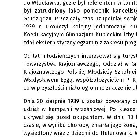
do Włocławka, gdzie był referentem w tamte
był zatrudniony jako pomocnik kancelist
Grudziądzu. Przez cały czas uzupełniał swoj
1939 r. ukończył kolejny jednoroczny k
Koedukacyjnym Gimnazjum Kupieckim Izby P
zdał eksternistyczny egzamin z zakresu pro
Od lat młodzieńczych interesował się turys
Towarzystwa Krajoznawczego, Oddział w Gru
Krajoznawczego Polskiej Młodzieży Szkolnej
Władysławem Łęgą, współzałożycielem PTK
co w przyszłości miało ogromne znaczenie d
Dnia 20 sierpnia 1939 r. został powołany 
udział w kampanii wrześniowej. Po klęsce
ukrywał się przed okupantem. W dniu 10 l
czasie, w wyniku choroby, zmarła jego żona,
wysiedlony wraz z dziećmi do Helenowa k. 