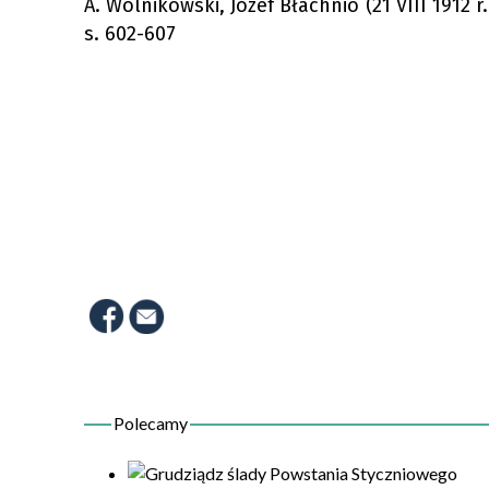
A. Wolnikowski, Józef Błachnio (21 VIII 1912 r.
s. 602-607