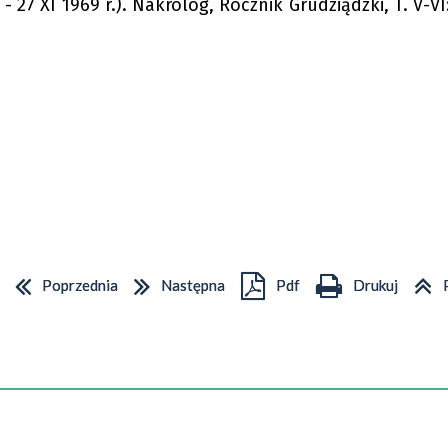
 - 27 XI 1969 r.). Nakrolog, Rocznik Grudziądzki, T. V-VI
Poprzednia
Następna
Pdf
Drukuj