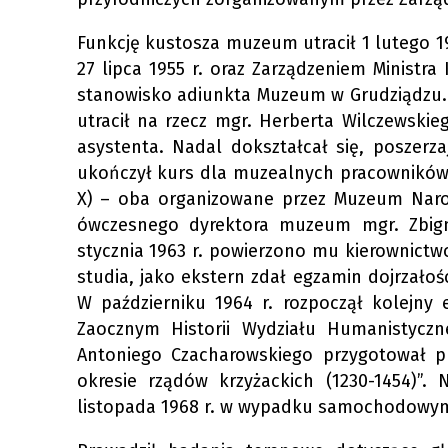
Funkcję kustosza muzeum utracił 1 lutego 1
27 lipca 1955 r. oraz Zarządzeniem Ministra
stanowisko adiunkta Muzeum w Grudziądzu. 
utracił na rzecz mgr. Herberta Wilczewskie
asystenta. Nadal dokształcał się, poszer
ukończył kurs dla muzealnych pracowników n
X) – oba organizowane przez Muzeum Naro
ówczesnego dyrektora muzeum mgr. Zbign
stycznia 1963 r. powierzono mu kierownictw
studia, jako ekstern zdał egzamin dojrzało
W październiku 1964 r. rozpoczął kolejn
Zaocznym Historii Wydziału Humanistycz
Antoniego Czacharowskiego przygotował pr
okresie rządów krzyżackich (1230-1454)”. N
listopada 1968 r. w wypadku samochodowym