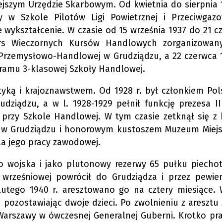
jszym Urzędzie Skarbowym. Od kwietnia do sierpnia 1
y w Szkole Pilotów Ligi Powietrznej i Przeciwgaz
e wykształcenie. W czasie od 15 września 1937 do 21 c
urs Wieczornych Kursów Handlowych zorganizowan
rzemysłowo-Handlowej w Grudziądzu, a 22 czerwca 1
gramu 3-klasowej Szkoły Handlowej.
tyką i krajoznawstwem. Od 1928 r. był członkiem Pol
dziądzu, a w l. 1928-1929 pełnił funkcję prezesa II
 przy Szkole Handlowej. W tym czasie zetknął się z k
 w Grudziądzu i honorowym kustoszem Muzeum Miejs
la jego pracy zawodowej.
do wojska i jako plutonowy rezerwy 65 pułku piechot
 wrześniowej powrócił do Grudziądza i przez pewie
utego 1940 r. aresztowano go na cztery miesiące.
 pozostawiając dwoje dzieci. Po zwolnieniu z aresztu 
Warszawy w ówczesnej Generalnej Guberni. Krotko pr