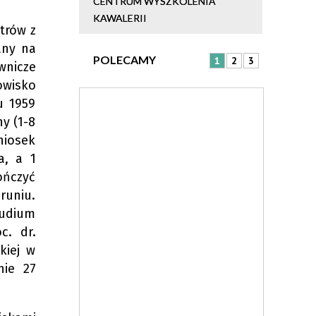
CENTRUM WYSZKOLENIA
KAWALERII
trów z
any na
POLECAMY
1
2
3
wnicze
owisko
u 1959
y (1-8
niosek
a, a 1
ończyć
runiu.
tudium
c. dr.
kiej w
nie 27