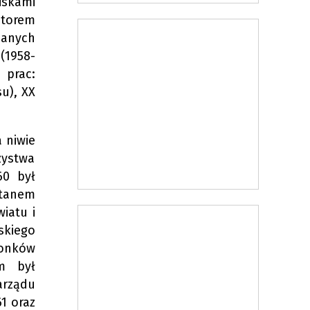
iskami
utorem
zanych
(1958-
 prac:
u), XX
 niwie
zystwa
60 był
stanem
iatu i
skiego
łonków
ym był
arządu
1 oraz