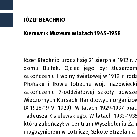
Muzeum W Grudziądzu
CENNIK
Książek, Wykłady, Spotkania
Biblioteka Muzealna
Ochrona Danych Osobowych
CENNIK Muzeum Handlu Wiślanego
Konferencje Naukowe
JÓZEF BŁACHNIO
Zasady Udostępniania Zbiorów
Nagrody/wyróżnienia
Daty I Godziny Otwarcia
Warsztaty W Muzeum Handlu Wiślanego -
Kierownik Muzeum w latach 1945-1958
Kwerendy
Oddziale Muzeum Im. Ks. Dr. Władysława
Rada Muzeum
Zwiedzaj Muzeum Z Aplikacją KUJAWY I
Łęgi W Grudziądzu
POMORZE - PRZEWODNIKI
Film Promocyjny Muzeum W Grudziądzu -
Cennik Zajęć Edukacyjnych
Józef Błachnio urodził się 21 sierpnia 1912 r
Rok 2024
Zasady Opłat - Ulgi I Zwolnienia Z Opłat
domu Buiłek. Ojciec jego był ślusarz
Wolontariat
Informacja Dla Osób Niepełnosprawnych
zakończeniu I wojny światowej w 1919 r. ro
Grupy O Szczególnych Potrzebach
Płońsku i Iłowie (obecne woj. mazowiecki
Karta Dużej Rodziny
Edukacyjnych
zakończeniu 7-oddziałowej szkoły powsz
Wieczornych Kursach Handlowych organizow
Materiały Edukacyjne Do Pobrania
IX 1928-19 VI 1929). W latach 1929-1937 pra
Regulamin Lekcji Muzealnych
Tadeusza Kisielewskiego. W latach 1933-193
którą zakończył w Centrum Wyszkolenia Żand
Wydarzenia Zakończone
magazynierem w Lotniczej Szkole Strzelania 