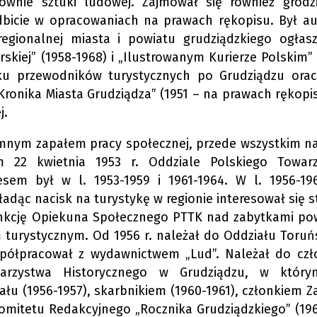
ównie sztuki ludowej. Zajmował się również grodz
odbicie w opracowaniach na prawach rękopisu. Był a
 regionalnej miasta i powiatu grudziądzkiego ogłas
kiej” (1958-1968) i „Ilustrowanym Kurierze Polskim” 
ku przewodników turystycznych po Grudziądzu orac
Kronika Miasta Grudziądza” (1951 – na prawach rękopis
j.
mnym zapałem pracy społecznej, przede wszystkim na
m 22 kwietnia 1953 r. Oddziale Polskiego Towar
esem był w l. 1953-1959 i 1961-1964. W l. 1956-19
adąc nacisk na turystykę w regionie interesował się 
unkcję Opiekuna Społecznego PTTK nad zabytkami pow
 turystycznym. Od 1956 r. należał do Oddziału Toruń
półpracował z wydawnictwem „Lud”. Należał do cz
owarzystwa Historycznego w Grudziądzu, w któr
u (1956-1957), skarbnikiem (1960-1961), członkiem Z
Komitetu Redakcyjnego „Rocznika Grudziądzkiego” (196