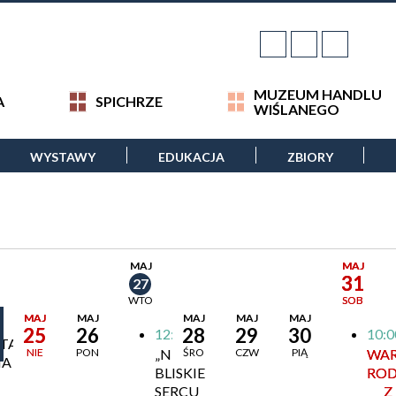
MUZEUM HANDLU
A
SPICHRZE
WIŚLANEGO
WYSTAWY
EDUKACJA
ZBIORY
MAJ
MAJ
31
27
WTO
SOB
MAJ
MAJ
MAJ
MAJ
MAJ
25
26
28
29
30
12:00
10:0
TAJĄCE
NIE
PON
„NUTY
ŚRO
CZW
PIĄ
WAR
IA
BLISKIE
ROD
SERCU
Z