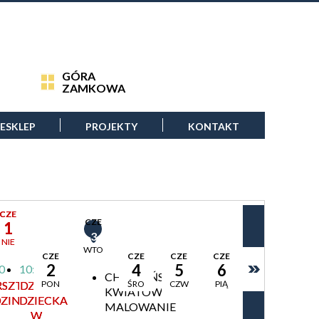
GÓRA
ZAMKOWA
ESKLEP
PROJEKTY
KONTAKT
CZE
CZE
1
3
NIE
WTO
CZE
CZE
CZE
CZE
2
4
5
6
0
10:00
CHEŁMIŃSKICH
SZTATY
DZIEŃ
PON
ŚRO
CZW
PIĄ
KWIATÓW
ZINNE
DZIECKA
MALOWANIE
W