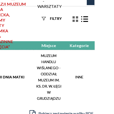
-
ZJI
MUZEUM
WARSZTATY
IA
ECKA,
FILTRY
MY
TY
MKA
Szukana fraza
A
ZINNE
Kategoria
Miejsce
Kategorie
ĘCIA”
MUZEUM
Trwające w
—
HANDLU
zakresie
WIŚLANEGO -
ODDZIAŁ
I DNIA MATKI
INNE
MUZEUM IM.
Miejsce
KS. DR. W. ŁĘGI
Organizator
W
GRUDZIĄDZU
Pobierz zestawienie w pliku PDF