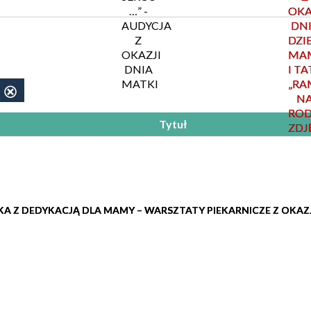
…” -
OKA
AUDYCJA
DN
Z
DZI
OKAZJI
MA
DNIA
I TA
MATKI
„RA
Usuń
N
ten
ROD
Tytuł
filtr
ZDJ
KA Z DEDYKACJĄ DLA MAMY – WARSZTATY PIEKARNICZE Z OKAZJ