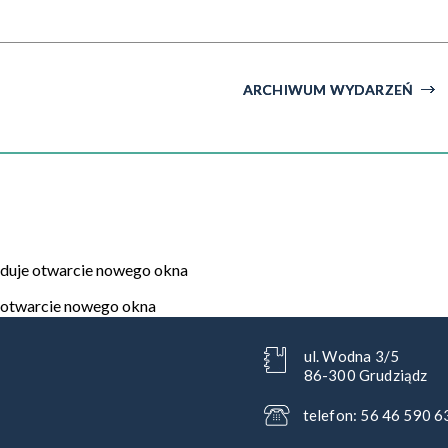
ARCHIWUM WYDARZEŃ
ul. Wodna 3/5
86-300 Grudziądz
telefon: 56 46 590 6