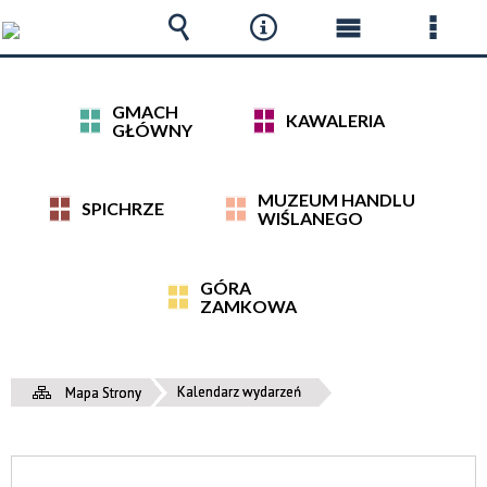
Wyszukiwarka
Narzędzia
Menu
Menu
główne
szcz
GMACH
KAWALERIA
GŁÓWNY
MUZEUM HANDLU
SPICHRZE
WIŚLANEGO
GÓRA
ZAMKOWA
Kalendarz wydarzeń
Mapa Strony