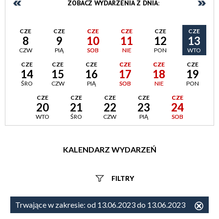
ZOBACZ WYDARZENIA Z DNIA:
CZE
CZE
CZE
CZE
CZE
CZE
8
9
10
11
12
13
CZW
PIĄ
SOB
NIE
PON
WTO
CZE
CZE
CZE
CZE
CZE
CZE
14
15
16
17
18
19
ŚRO
CZW
PIĄ
SOB
NIE
PON
CZE
CZE
CZE
CZE
CZE
20
21
22
23
24
WTO
ŚRO
CZW
PIĄ
SOB
KALENDARZ WYDARZEŃ
FILTRY
Szukana fraza
Trwające w zakresie:
od 13.06.2023 do 13.06.2023
Usu
ten