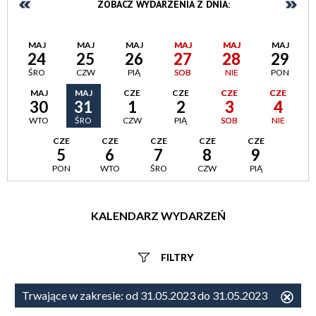
ZOBACZ WYDARZENIA Z DNIA:
MAJ
MAJ
MAJ
MAJ
MAJ
MAJ
24
25
26
27
28
29
ŚRO
CZW
PIĄ
SOB
NIE
PON
MAJ
MAJ
CZE
CZE
CZE
CZE
30
31
1
2
3
4
WTO
ŚRO
CZW
PIĄ
SOB
NIE
CZE
CZE
CZE
CZE
CZE
5
6
7
8
9
PON
WTO
ŚRO
CZW
PIĄ
KALENDARZ WYDARZEŃ
FILTRY
Szukana fraza
Trwające w zakresie:
od 31.05.2023 do 31.05.2023
Usu
ten