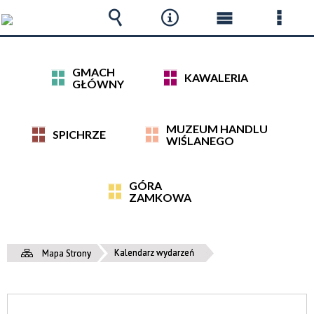
Wyszukiwarka
Narzędzia
Menu
Menu
główne
szcz
GMACH
KAWALERIA
GŁÓWNY
MUZEUM HANDLU
SPICHRZE
WIŚLANEGO
GÓRA
ZAMKOWA
Kalendarz wydarzeń
Mapa Strony