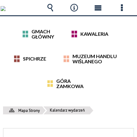
Wyszukiwarka
Narzędzia
Menu
Menu
główne
szcz
GMACH
KAWALERIA
GŁÓWNY
MUZEUM HANDLU
SPICHRZE
WIŚLANEGO
GÓRA
ZAMKOWA
Kalendarz wydarzeń
Mapa Strony