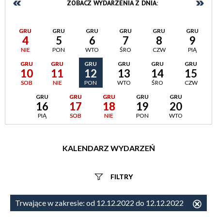
ZOBACZ WYDARZENIA Z DNIA:
GRU
GRU
GRU
GRU
GRU
GRU
4
5
6
7
8
9
NIE
PON
WTO
ŚRO
CZW
PIĄ
GRU
GRU
GRU
GRU
GRU
GRU
10
11
12
13
14
15
SOB
NIE
PON
WTO
ŚRO
CZW
GRU
GRU
GRU
GRU
GRU
16
17
18
19
20
PIĄ
SOB
NIE
PON
WTO
KALENDARZ WYDARZEŃ
FILTRY
Szukana fraza
Trwające w zakresie:
od 12.12.2022 do 12.12.2022
Usu
ten